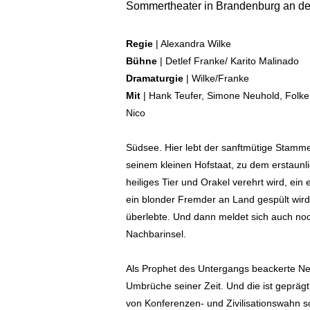
Sommertheater in Brandenburg an de
Regie
| Alexandra Wilke
Bühne
| Detlef Franke/ Karito Malinado
Dramaturgie
|
Wilke/Franke
Mit
|
Hank Teufer, Simone Neuhold, Folke P
Nico
Südsee. Hier lebt der sanftmütige Stamme
seinem kleinen Hofstaat, zu dem erstaunli
heiliges Tier und Orakel verehrt wird, ei
ein blonder Fremder an Land gespült wird
überlebte. Und dann meldet sich auch no
Nachbarinsel.
Als Prophet des Untergangs beackerte Nest
Umbrüche seiner Zeit. Und die ist geprä
von Konferenzen- und Zivilisationswahn 