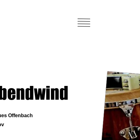
Abendwind
ues Offenbach
ov