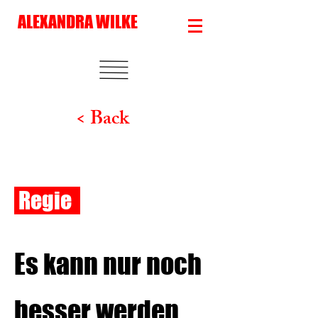
ALEXANDRA WILKE
< Back
Regie
Es kann nur noch
besser werden