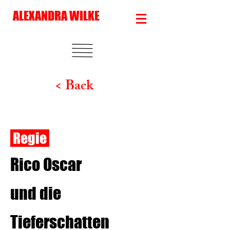
ALEXANDRA WILKE
< Back
Regie
Rico Oscar
und die
Tieferschatten